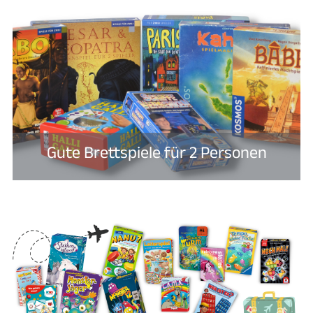
Gute Brettspiele für 2 Personen​