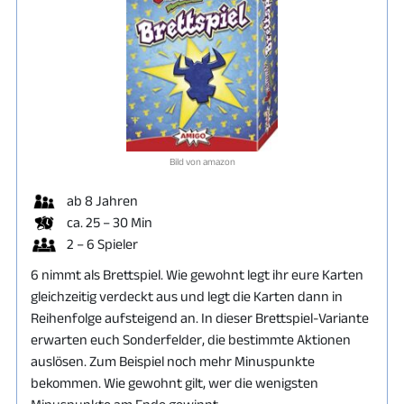
Bild von amazon
ab 8 Jahren
ca. 25 – 30 Min
2 – 6 Spieler
6 nimmt als Brettspiel. Wie gewohnt legt ihr eure Karten
gleichzeitig verdeckt aus und legt die Karten dann in
Reihenfolge aufsteigend an. In dieser Brettspiel-Variante
erwarten euch Sonderfelder, die bestimmte Aktionen
auslösen. Zum Beispiel noch mehr Minuspunkte
bekommen. Wie gewohnt gilt, wer die wenigsten