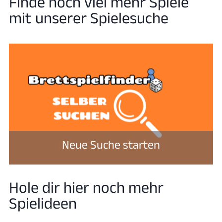
Finde noch viel mehr Spiele
mit unserer Spielesuche
Neue Suche starten
Hole dir hier noch mehr
Spielideen