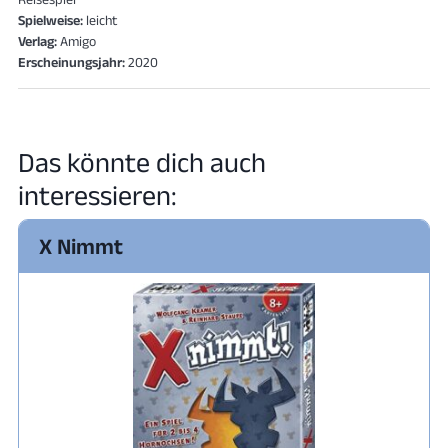
Spielweise:
leicht
Verlag:
Amigo
Erscheinungsjahr:
2020
Das könnte dich auch
interessieren:
X Nimmt