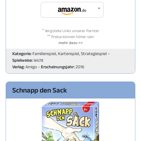
*
*
Vergütete Links unserer Parnter
**
Preise können höher sein
mehr dazu >>
Kategorie:
Familienspiel, Kartenspiel, Strategiespiel –
Spielweise:
leicht
Verlag:
Amigo –
Erscheinungsjahr:
2016
Schnapp den Sack