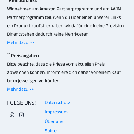
Affiliate Links
Wir nehmen am Amazon Partnerprogramm und am AWIN
Partnerprogramm teil. Wenn du über einen unserer Links
ein Produkt kaufst, erhalten wir dafür eine kleine Provision.
Dir entstehen dadurch keine Mehrkosten.
Mehr dazu >>
**
Preisangaben
Bitte beachte, dass die Priese vom aktuellen Preis
abweichen können. Informiere dich daher vor einem Kauf
beim jeweiligen Verkäufer.
Mehr dazu >>
FOLGE UNS!
Datenschutz
Impressum
Über uns
Spiele