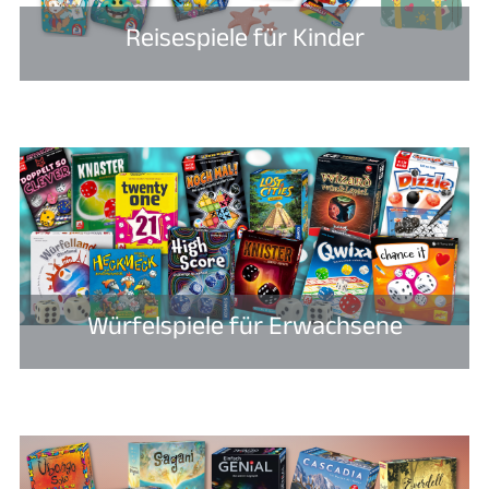
Reisespiele für Kinder
Würfelspiele für Erwachsene