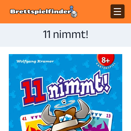
11 nimmt!